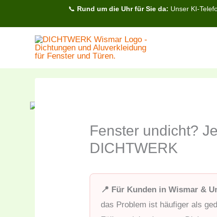
Zum
📞
Rund um die Uhr für Sie da:
Unser KI-Telefo
Inhalt
springen
Fenster undicht? Je
DICHTWERK
📍 Für Kunden in Wismar & 
das Problem ist häufiger als ged