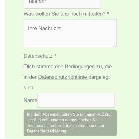
Was wollen Sie uns noch mitteilen?
*
Datenschutz
*
Ich stimme den Bedingungen zu, die
in der
Datenschutzrichtlinie
dargelegt
sind
Name
Mit dem Absenden bitten Sie um einen Rückruf
– ggf. durch unseren automatischen KI-
Telefonassistenten. Einzelheiten in unserer
Datenschutzerklärung
.