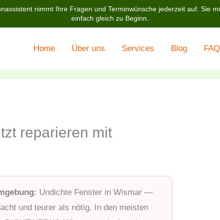
nassistent nimmt Ihre Fragen und Terminwünsche jederzeit auf. Sie m
einfach gleich zu Beginn.
Home
Über uns
Services
Blog
FAQ
tzt reparieren mit
Umgebung:
Undichte Fenster in Wismar —
acht und teurer als nötig. In den meisten