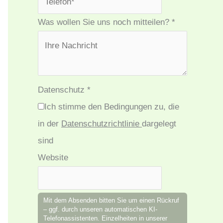
Was wollen Sie uns noch mitteilen?
*
Datenschutz
*
Ich stimme den Bedingungen zu, die
in der
Datenschutzrichtlinie
dargelegt
sind
Website
Mit dem Absenden bitten Sie um einen Rückruf
– ggf. durch unseren automatischen KI-
Telefonassistenten. Einzelheiten in unserer