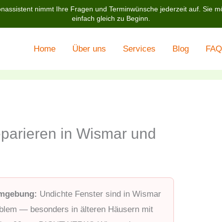
nassistent nimmt Ihre Fragen und Terminwünsche jederzeit auf. Sie m
einfach gleich zu Beginn.
Home
Über uns
Services
Blog
FAQ
eparieren in Wismar und
Umgebung:
Undichte Fenster sind in Wismar
blem — besonders in älteren Häusern mit