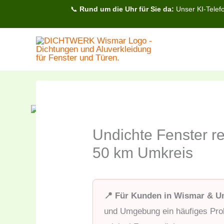
Zum
📞
Rund um die Uhr für Sie da:
Unser KI-Telefo
Inhalt
springen
Undichte Fenster r
50 km Umkreis
📍 Für Kunden in Wismar & 
und Umgebung ein häufiges Pro