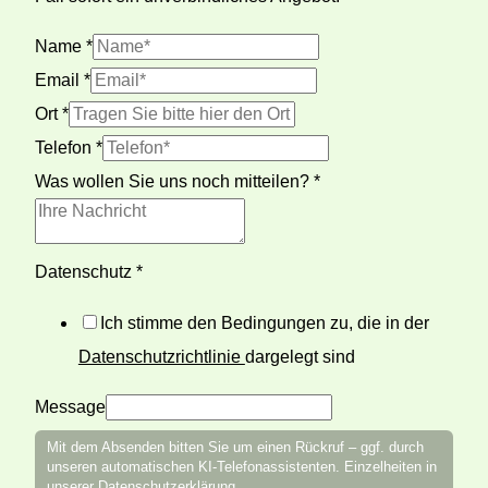
Name
*
Email
*
Ort
*
Telefon
*
Was wollen Sie uns noch mitteilen?
*
Datenschutz
*
Ich stimme den Bedingungen zu, die in der
Datenschutzrichtlinie
dargelegt sind
Message
Mit dem Absenden bitten Sie um einen Rückruf – ggf. durch
unseren automatischen KI-Telefonassistenten. Einzelheiten in
unserer
Datenschutzerklärung
.