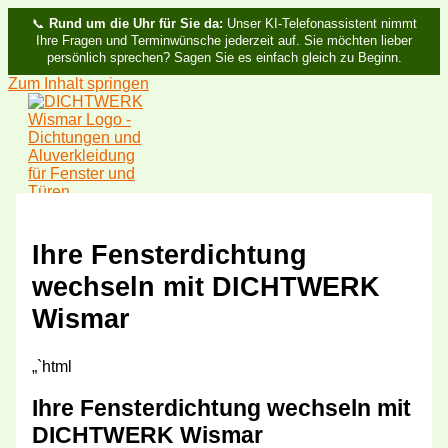
📞
Rund um die Uhr für Sie da:
Unser KI-Telefonassistent nimmt
Ihre Fragen und Terminwünsche jederzeit auf. Sie möchten lieber
persönlich sprechen? Sagen Sie es einfach gleich zu Beginn.
Zum Inhalt springen
Ihre Fensterdichtung
wechseln mit DICHTWERK
Wismar
„`html
Ihre Fensterdichtung wechseln mit
DICHTWERK Wismar