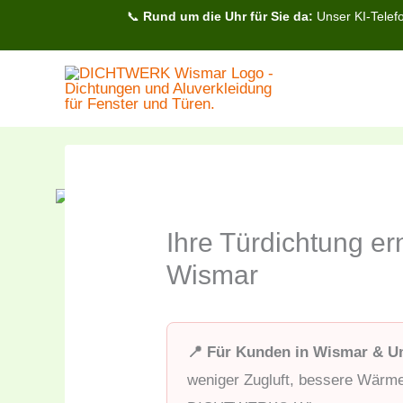
Zum
📞
Rund um die Uhr für Sie da:
Unser KI-Telefo
Inhalt
springen
Ihre Türdichtung 
Wismar
📍 Für Kunden in Wismar & 
weniger Zugluft, bessere Wär