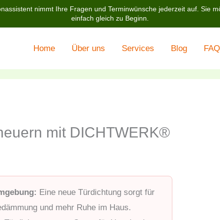
nassistent nimmt Ihre Fragen und Terminwünsche jederzeit auf. Sie m
einfach gleich zu Beginn.
Home
Über uns
Services
Blog
FAQ
erneuern mit DICHTWERK®
Umgebung:
Eine neue Türdichtung sorgt für
medämmung und mehr Ruhe im Haus.